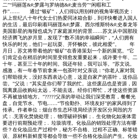
二”“玛丽莲&#;梦露与罗纳德&#;麦当劳”“闲暇和工
作”…… 通过“银矿”，人们得以用别样的视角审视历史：
从上世纪八十年代女士们热爱同冰箱合影，到洋快餐进入国人
的生活，最后印刷着玛丽莲&#;梦露、西尔维斯特&#;史泰龙等
美国影星的海报也成为了家庭派对的背景……苏文从中国那段
经济腾飞的岁月里，发现了“数不清的幸福瞬间”，“人们拥有
快乐的时光，他们一起玩耍、开怀畅饮，彼此相爱”。 年
月日，苏文将带着他的“银矿”在香港策划一个新的展览。“它
们肯定会在稍后的时间里变得愈发重要起来，或许要十年、二
十年，甚至三十年的时间。我还年轻，我可以等。”苏文说。
感激，有一年春节前拿来一包茶叶对父亲说：“你老人家对我
们帮助很大，没好东西表达心意，这是自家产的茶叶，送你品
尝。”父说：“其实是你们帮了我的忙。这些废品也是资源，因
我离废品收购站太远，不能去送。经你们帮忙，才使这些资源
不再被放错地方。”?????父亲的举动让我们深受教育，餐餐光
盘，自觉节水、节电……“节俭勤扑、环境友好”的家风得到了
传承。作者单位：烟台市生态环境局经济开发区分局毁的方
式：.无害化焚烧处理；. 物理破碎拆解；. 生化物化如液体需
要进行前期预处理；. 垃圾填埋。化妆品的销毁处理方法有哪
些？在化妆品生产过程中，秘方不合格、过程不正确、标签错
误、原材料新鲜度等都会导致一些不合格化妆品的产生。化妆