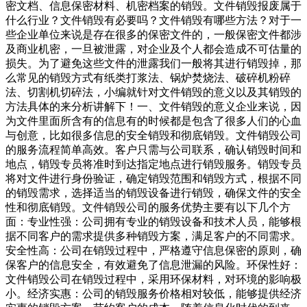
密文档、信息保密材料、机密档案的销毁。文件销毁报废属于
什么行业？文件销毁有必要吗？文件销毁有哪些方法？对于一
些企业单位来说是存在很多的保密文件的，一般保密文件都涉
及商业机密，一旦被泄露，对企业及个人都会造成不可估量的
损失。为了避免这些文件的泄露我们一般将其进行销毁掉，那
么常见的销毁方式有纸类打浆法、锅炉焚烧法、破碎机粉碎
法、切割机切碎法，小编就针对文件销毁的意义以及其销毁的
方法具体的来分析讲解下！一、文件销毁的意义企业来说，因
为文件里面所含有的信息有的时候都是包含了很多人们的心血
与创意，比如很多信息的安全销毁和彻底销毁。文件销毁公司
的服务流程简单高效。客户只需与公司联系，确认销毁时间和
地点，销毁专员将准时到达指定地点进行销毁服务。销毁专员
将对文件进行身份验证，确定销毁范围和销毁方式，根据不同
的销毁需求，选择适当的销毁设备进行销毁，确保文件的安全
性和彻底销毁。文件销毁公司的服务优势主要有以下几个方
面：专业性强：公司拥有专业的销毁设备和技术人员，能够根
据不同客户的需求提供多种销毁方案，满足客户的不同需求。
安全性高：公司在销毁过程中，严格遵守信息保密的原则，确
保客户的信息安全，有效避免了信息泄漏的风险。环保性好：
文件销毁公司在销毁过程中，采用环保材料，对环境的影响极
小。经济实惠：公司的销毁服务价格相对较低，能够提供经济