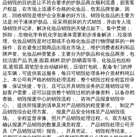
品销毁的目的是让不符合要求的护肤品再次顺利流通，损害客
户权益，在市场上流通不合格的化妆品，危害品牌形象。因
此，回收销毁是维护企业形象的好方法。销毁化妆品的主要方
法是:对于液体护肤品，应采用损坏的方式销毁，并由专人现
场销毁并记录。解决化妆品销毁的关键点如下:。集中焚烧；.
拆卸；.生物化学有机化学如液体需要初步准备解决；.垃圾填
埋。化妆品销毁是对过期或不合格化妆品进行物理破坏的一种
操作，旨在避免过期商品出现在市场上，维护消费者权利和品
牌声誉。化妆品种类繁多，主要分为护肤品和化妆品两类，包
括洁面产品.乳液.面霜.精粹.防护.防晒霜等等。化妆品包括粉
底.遮瑕霜.眉笔型全自动破碎机，压缩打包机，配备专门的押
运车辆，可提供装运服务，每日可销毁处理各种介质材料吨以
上。本公司有严格的销毁处理流程，整个销毁过程全程监控录
像，保证快捷，专注。且可以开具销毁业务的正规销毁证明，
如客户需要，还可以提供整个销毁过程的录像资料，以备存档
查验。销毁报废中心的销毁流程：、咨询产品报废销毁中
心。、提供所报废的清单及对产品销毁的程度要求。、制定产
品销毁综合处理方案。、报废产品安全转移至产品销毁现
场。、全程监督录像、照片产品销毁处理过程。6、双方核实
确认报废产品销毁的数量及满意程度。、产品销毁处理公司开
具《产品销毁证明》报告。、开具凭证。、销毁程序结束。、