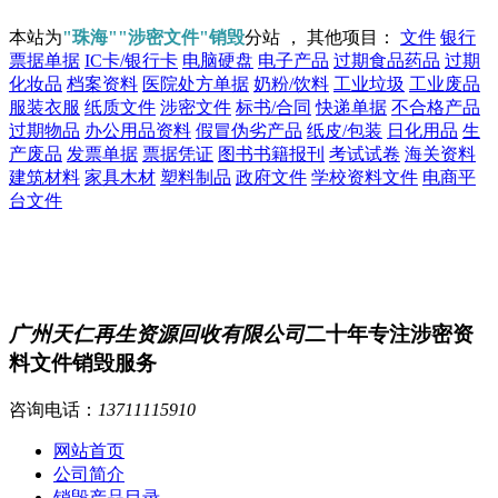
本站为
"珠海""涉密文件"销毁
分站 ， 其他项目：
文件
银行
票据单据
IC卡/银行卡
电脑硬盘
电子产品
过期食品药品
过期
化妆品
档案资料
医院处方单据
奶粉/饮料
工业垃圾
工业废品
服装衣服
纸质文件
涉密文件
标书/合同
快递单据
不合格产品
过期物品
办公用品资料
假冒伪劣产品
纸皮/包装
日化用品
生
产废品
发票单据
票据凭证
图书书籍报刊
考试试卷
海关资料
建筑材料
家具木材
塑料制品
政府文件
学校资料文件
电商平
台文件
广州天仁再生资源回收有限公司
二十年专注涉密资
料文件销毁服务
咨询电话：
13711115910
网站首页
公司简介
销毁产品目录