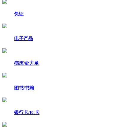
凭证
电子产品
病历/处方单
图书/书籍
银行卡/IC卡