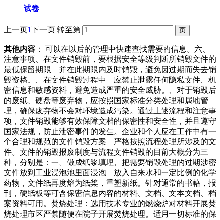
试卷
上一页
1
下一页
转至第
其他内容
： 可以在以后的管理中快速查找需要的信息。六、
注意事项、在文件销毁前，要根据安全等级判断所销毁文件的
最低保留期限，并在此期限内及时销毁，避免因过期而失去销
毁资格。、在文件销毁过程中，应禁止泄露任何隐私文件、机
密信息和敏感资料，避免造成严重的安全威胁。、对于销毁后
的废纸、硬盘等废弃物，应按照国家标准分类处理和属地管
理，确保废弃物不会对环境造成污染。通过上述流程和注意事
项，文件销毁能够有效保障文档的保密性和安全性，并且遵守
国家法规，防止泄密事件的发生。企业和个人应在工作中有一
个合理和规范的文件销毁方案，严格按照流程处理所涉及的文
件。文件的销毁报废制度与流程文件销毁的目前大概分为三
种，分别是：一、做成纸浆填埋。把需要销毁处理的过期涉密
文件放到工业浸泡池里面浸泡，放入自来水和一定比例的化学
药物，文件纸再度熔为纸桨，重塑新纸。针对通常的书藉，报
刊，硬纸板等可含保密信息内容的材料、文档、文本文档、档
案资料可用。焚烧处理：选用技术专业的燃烧炉对材料开展焚
烧处理市区严禁随便在院子开展焚烧处理。适用一切标准的保