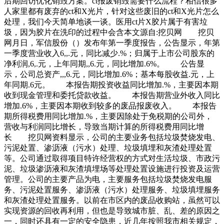
后期回访优化销毁方案。ct报废销毁需要什么流程？相信很多
人家里都有废弃的ct和X光片，针对这些废旧的ct和X光片怎么
处理，我们今天简单地谈一谈。医用ct片X胶片属于有害垃
圾，因为胶片在洗印的过程中会含本文源自:挖贝网 挖贝
网月日，军信股份（）发布年第一季度报告，公告显示，年第
一季度营业收入6,,.元，同比减少.%；归属于上市公司股东的
净利润,6,.元，上年同期,,6.元，同比增加.6%。 公告显
示，公司总资产,,,6.元，同比增加.6%；基本每股收益.元，上
年同期.6元。 本报告期投资收益同比增加.%，主要因本期
收到现金管理和委托贷款收益。 本报告期营业外收入同比
增加.6%，主要因本期收到较多的废品报废收入。 本报告
期所得税费用同比增加.%，主要因除处于免税期的公司外，
营收与利润同比增长，导致当期计算的所得税费用同比增
长 挖贝网资料显示，公司的主要业务包括垃圾焚烧发电、
污泥处置、渗沥液（污水）处理、垃圾填埋和灰渣处理处置
等。公司通过取得项目特许经营权的方式对生活垃圾、市政污
泥、垃圾渗沥液和灰渣填埋场等处理处置设施进行投资及运营
管理。公司的主要产品为电，主要服务包括垃圾焚烧发电服
务、污泥处置服务、渗沥液（污水）处理服务、垃圾填埋服务
和灰渣处理处置服务。以前在市区内的废品收购站，虽然可以
实现资源的回收再利用，但也是导致城市脏、乱、差的原因之
一，同时还具有一定的安全隐患，近几年按照我市相关规定，