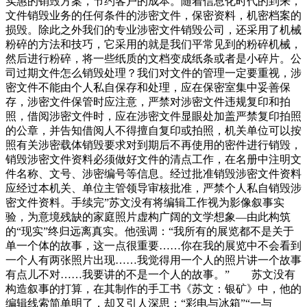
实惠的销毁方案，节约客户的成本。随着信息化时代的到来，
文件销毁业务的任何条件的涉密文件，保密资料，机密档案的
损毁。除此之外我们的专业涉密文件销毁公司，还采用了机械
粉碎的方法和技巧，它采用的就是我们平常见到的粉碎机械，
然后进行粉碎，将一些纸质的文档变成纸条或者是小碎片。公
司过期文件怎么销毁处理？我们对文件的管理一定要重视，涉
密文件不能由个人私自保存和处理，应在保密室集中妥善保
存，涉密文件保管时应注意，严禁对涉密文件违规复印和拍
照，借阅涉密文件时，应在涉密文件显眼处加盖严禁复印拍照
的公章，并告知借阅人不得擅自复印或拍照，机关单位可以按
照有关涉密载体销毁要求对到期后不再使用的密件进行销毁，
销毁涉密文件资料必须做好文件的清点工作，在名册中注明文
件名称、文号、涉密编号等信息。经过批准销毁涉密文件资料
应经过本机关、单位主管领导审核批准，严禁个人私自销毁涉
密文件资料。手续完”苏文没有将编辑工作视为影像叙事实
验，为意境残缺的家庭照片虚构广阔的文学想象—由此构筑
的“现实”终归远离真实。他强调：“我所有的展览都不是关于
单一个体的故事，这一点很重要……你在我的展览中不会看到
一个人有两张照片出现……我觉得用一个人的照片讲一个故事
有点儿不对……我要讲的不是一个人的故事。” 苏文没有
构造叙事的打算，在其制作的手工书《苏文：银矿》中，他的
编辑线索简单明了，却又引人深思：“彩电与冰箱”“一与