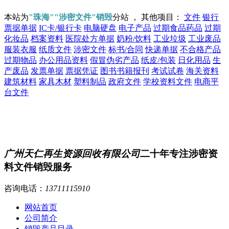
本站为
"珠海""涉密文件"销毁
分站 ， 其他项目：
文件
银行
票据单据
IC卡/银行卡
电脑硬盘
电子产品
过期食品药品
过期
化妆品
档案资料
医院处方单据
奶粉/饮料
工业垃圾
工业废品
服装衣服
纸质文件
涉密文件
标书/合同
快递单据
不合格产品
过期物品
办公用品资料
假冒伪劣产品
纸皮/包装
日化用品
生
产废品
发票单据
票据凭证
图书书籍报刊
考试试卷
海关资料
建筑材料
家具木材
塑料制品
政府文件
学校资料文件
电商平
台文件
广州天仁再生资源回收有限公司
二十年专注涉密资
料文件销毁服务
咨询电话：
13711115910
网站首页
公司简介
销毁产品目录