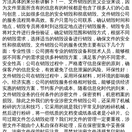
方法具体的来分析讲解下！一、文件销毁的意义企业来说，因
为文件里面所含有的信息有的时候都是包含了很多人们的心血
与创意，比如很多信息的安全销毁和彻底销毁。文件销毁公司
的服务流程简单高效。客户只需与公司联系，确认销毁时间和
地点，销毁专员将准时到达指定地点进行销毁服务。销毁专员
将对文件进行身份验证，确定销毁范围和销毁方式，根据不同
的销毁需求，选择适当的销毁设备进行销毁，确保文件的安全
性和彻底销毁。文件销毁公司的服务优势主要有以下几个方
面：专业性强：公司拥有专业的销毁设备和技术人员，能够根
据不同客户的需求提供多种销毁方案，满足客户的不同需求。
安全性高：公司在销毁过程中，严格遵守信息保密的原则，确
保客户的信息安全，有效避免了信息泄漏的风险。环保性好：
文件销毁公司在销毁过程中，采用环保材料，对环境的影响极
小。经济实惠：公司的销毁服务价格相对较低，能够提供经济
实惠的销毁方案，节约客户的成本。随着信息化时代的到来，
文件销毁业务的任何条件的涉密文件，保密资料，机密档案的
损毁。除此之外我们的专业涉密文件销毁公司，还采用了机械
粉碎的方法和技巧，它采用的就是我们平常见到的粉碎机械，
然后进行粉碎，将一些纸质的文档变成纸条或者是小碎片。公
司过期文件怎么销毁处理？我们对文件的管理一定要重视，涉
密文件不能由个人私自保存和处理，应在保密室集中妥善保
存，涉密文件保管时应注意，严禁对涉密文件违规复印和拍