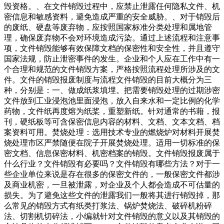
毁资格。、在文件销毁过程中，应禁止泄露任何隐私文件、机
密信息和敏感资料，避免造成严重的安全威胁。、对于销毁后
的废纸、硬盘等废弃物，应按照国家标准分类处理和属地管
理，确保废弃物不会对环境造成污染。通过上述流程和注意事
项，文件销毁能够有效保障文档的保密性和安全性，并且遵守
国家法规，防止泄密事件的发生。企业和个人应在工作中有一
个合理和规范的文件销毁方案，严格按照流程处理所涉及的文
件。文件的销毁报废制度与流程文件销毁的目前大概分为三
种，分别是：一、做成纸浆填埋。把需要销毁处理的过期涉密
文件放到工业浸泡池里面浸泡，放入自来水和一定比例的化学
药物，文件纸再度熔为纸桨，重塑新纸。针对通常的书藉，报
刊，硬纸板等可含保密信息内容的材料、文档、文本文档、档
案资料可用。焚烧处理：选用技术专业的燃烧炉对材料开展焚
烧处理市区严禁随便在院子开展焚烧处理。适用一切标准的保
密文档、信息保密材料、机密档案的销毁。文件销毁报废属于
什么行业？文件销毁有必要吗？文件销毁有哪些方法？对于一
些企业单位来说是存在很多的保密文件的，一般保密文件都涉
及商业机密，一旦被泄露，对企业及个人都会造成不可估量的
损失。为了避免这些文件的泄露我们一般将其进行销毁掉，那
么常见的销毁方式有纸类打浆法、锅炉焚烧法、破碎机粉碎
法、切割机切碎法，小编就针对文件销毁的意义以及其销毁的