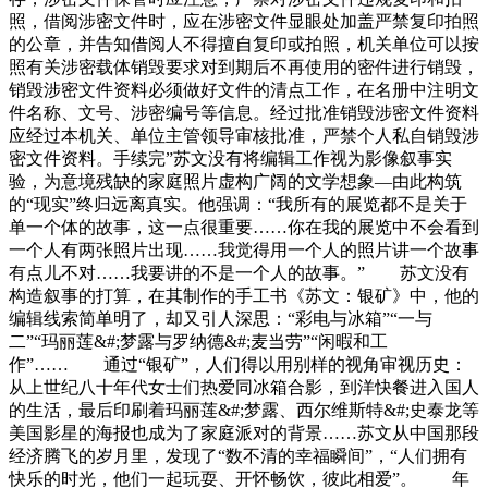
照，借阅涉密文件时，应在涉密文件显眼处加盖严禁复印拍照
的公章，并告知借阅人不得擅自复印或拍照，机关单位可以按
照有关涉密载体销毁要求对到期后不再使用的密件进行销毁，
销毁涉密文件资料必须做好文件的清点工作，在名册中注明文
件名称、文号、涉密编号等信息。经过批准销毁涉密文件资料
应经过本机关、单位主管领导审核批准，严禁个人私自销毁涉
密文件资料。手续完”苏文没有将编辑工作视为影像叙事实
验，为意境残缺的家庭照片虚构广阔的文学想象—由此构筑
的“现实”终归远离真实。他强调：“我所有的展览都不是关于
单一个体的故事，这一点很重要……你在我的展览中不会看到
一个人有两张照片出现……我觉得用一个人的照片讲一个故事
有点儿不对……我要讲的不是一个人的故事。” 苏文没有
构造叙事的打算，在其制作的手工书《苏文：银矿》中，他的
编辑线索简单明了，却又引人深思：“彩电与冰箱”“一与
二”“玛丽莲&#;梦露与罗纳德&#;麦当劳”“闲暇和工
作”…… 通过“银矿”，人们得以用别样的视角审视历史：
从上世纪八十年代女士们热爱同冰箱合影，到洋快餐进入国人
的生活，最后印刷着玛丽莲&#;梦露、西尔维斯特&#;史泰龙等
美国影星的海报也成为了家庭派对的背景……苏文从中国那段
经济腾飞的岁月里，发现了“数不清的幸福瞬间”，“人们拥有
快乐的时光，他们一起玩耍、开怀畅饮，彼此相爱”。 年