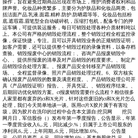
操作，旨在避免过期商品出现在市场上，维护消费者权利和品
牌声誉。化妆品种类繁多，主要分为护肤品和化妆品两类，包
括洁面产品.乳液.面霜.精粹.防护.防晒霜等等。化妆品包括粉
底.遮瑕霜.眉笔型全自动破碎机，压缩打包机，配备专门的押
运车辆，可提供装运服务，每日可销毁处理各种介质材料吨以
上。本公司有严格的销毁处理流程，整个销毁过程全程监控录
像，保证快捷，专注。且可以开具销毁业务的正规销毁证明，
如客户需要，还可以提供整个销毁过程的录像资料，以备存档
查验。销毁报废中心的销毁流程：、咨询产品报废销毁中
心。、提供所报废的清单及对产品销毁的程度要求。、制定产
品销毁综合处理方案。、报废产品安全转移至产品销毁现
场。、全程监督录像、照片产品销毁处理过程。6、双方核实
确认报废产品销毁的数量及满意程度。、产品销毁处理公司开
具《产品销毁证明》报告。、开具凭证。、销毁程序结束。、
后期回访优化销毁方案。ct报废销毁需要什么流程？相信很多
人家里都有废弃的ct和X光片，针对这些废旧的ct和X光片怎么
处理，我们今天简单地谈一谈。医用ct片X胶片属于有害垃
圾，因为胶片在洗印的过程中会含本文源自:挖贝网 挖贝
网月日，军信股份（）发布年第一季度报告，公告显示，年第
一季度营业收入6,,.元，同比减少.%；归属于上市公司股东的
净利润,6,.元，上年同期,,6.元，同比增加.6%。 公告显
示，公司总资产,,,6.元，同比增加.6%；基本每股收益.元，上