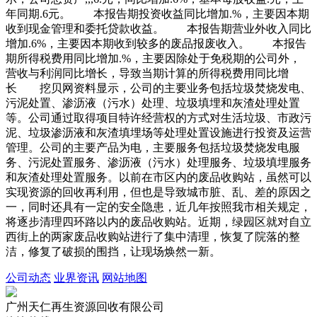
年同期.6元。 本报告期投资收益同比增加.%，主要因本期
收到现金管理和委托贷款收益。 本报告期营业外收入同比
增加.6%，主要因本期收到较多的废品报废收入。 本报告
期所得税费用同比增加.%，主要因除处于免税期的公司外，
营收与利润同比增长，导致当期计算的所得税费用同比增
长 挖贝网资料显示，公司的主要业务包括垃圾焚烧发电、
污泥处置、渗沥液（污水）处理、垃圾填埋和灰渣处理处置
等。公司通过取得项目特许经营权的方式对生活垃圾、市政污
泥、垃圾渗沥液和灰渣填埋场等处理处置设施进行投资及运营
管理。公司的主要产品为电，主要服务包括垃圾焚烧发电服
务、污泥处置服务、渗沥液（污水）处理服务、垃圾填埋服务
和灰渣处理处置服务。以前在市区内的废品收购站，虽然可以
实现资源的回收再利用，但也是导致城市脏、乱、差的原因之
一，同时还具有一定的安全隐患，近几年按照我市相关规定，
将逐步清理四环路以内的废品收购站。近期，绿园区就对自立
西街上的两家废品收购站进行了集中清理，恢复了院落的整
洁，修复了破损的围挡，让现场焕然一新。
公司动态
业界资讯
网站地图
广州天仁再生资源回收有限公司