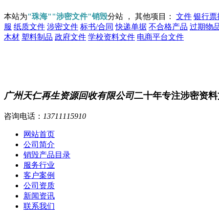
本站为
"珠海""涉密文件"销毁
分站 ， 其他项目：
文件
银行票
服
纸质文件
涉密文件
标书/合同
快递单据
不合格产品
过期物
木材
塑料制品
政府文件
学校资料文件
电商平台文件
广州天仁再生资源回收有限公司
二十年专注涉密资料
咨询电话：
13711115910
网站首页
公司简介
销毁产品目录
服务行业
客户案例
公司资质
新闻资讯
联系我们