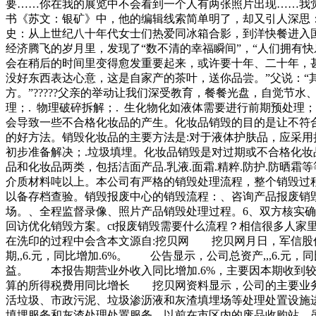
要……你在我的展览中不会看到一个人有两张照片出现……我
书《苏文：银矿》中，他的编辑线索简单明了，却又引人深思：“彩
史：从上世纪八十年代女士们热爱同冰箱合影，到洋快餐进入国
经济腾飞的岁月里，发现了“数不清的幸福瞬间”，“人们拥有
会在稍后的时间里变得愈发重要起来，或许要十年、二十年，
没好东西表达心意，这是自家产的茶叶，送你品尝。”父说：
方。”?????父亲的举动让我们深受教育，餐餐光盘，自觉节
理；. 物理破碎拆解；. 生化物化如液体需要进行前期预处
会导致一些不合格化妆品的产生。化妆品销毁的目的是让不符
的好方法。销毁化妆品的主要方法是:对于液体护肤品，应采用
初步准备解决；.垃圾填埋。化妆品销毁是对过期或不合格化
品和化妆品两类，包括洁面产品.乳液.面霜.精粹.防护.防晒
介质材料吨以上。本公司有严格的销毁处理流程，整个销毁过
以备存档查验。销毁报废中心的销毁流程：、咨询产品报废销
场。、全程监督录像、照片产品销毁处理过程。6、双方核实
回访优化销毁方案。ct报废销毁需要什么流程？相信很多人家里
在洗印的过程中会含本文源自:挖贝网 挖贝网月日，军信股份（
期,,6.元，同比增加.6%。 公告显示，公司总资产,,,6
益。 本报告期营业外收入同比增加.6%，主要因本期收到
算的所得税费用同比增长 挖贝网资料显示，公司的主要业务
活垃圾、市政污泥、垃圾渗沥液和灰渣填埋场等处理处置设施
填埋服务和灰渣处理处置服务。以前在市区内的废品收购站，