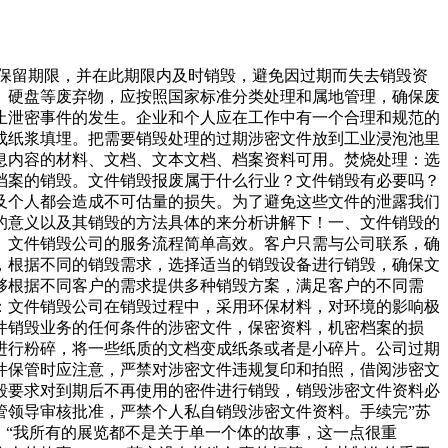
低保留期限，并在此期限内及时销毁，避免因过期而失去销毁资
、硬盘等废弃物，应按照国家标准分类处理和属地管理，确保废
止泄密事件的发生。企业和个人应在工作中有一个合理和规范的
成纸浆填埋。把需要销毁处理的过期涉密文件放到工业浸泡池里
息内容的材料、文档、文本文档、档案资料可用。焚烧处理：选
档案的销毁。文件销毁报废属于什么行业？文件销毁有必要吗？
及个人都会造成不可估量的损失。为了避免这些文件的泄露我们
的意义以及其销毁的方法具体的来分析讲解下！一、文件销毁的
。文件销毁公司的服务流程简单高效。客户只需与公司联系，确
，根据不同的销毁需求，选择适当的销毁设备进行销毁，确保文
够根据不同客户的需求提供多种销毁方案，满足客户的不同需
：文件销毁公司在销毁过程中，采用环保材料，对环境的影响极
件销毁业务的任何条件的涉密文件，保密资料，机密档案的损
进行粉碎，将一些纸质的文档变成纸条或者是小碎片。公司过期
件保管时应注意，严禁对涉密文件违规复印和拍照，借阅涉密文
毁要求对到期后不再使用的密件进行销毁，销毁涉密文件资料必
管领导审核批准，严禁个人私自销毁涉密文件资料。手续完”苏
：“我所有的展览都不是关于单一个体的故事，这一点很重