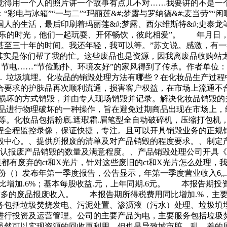
觉得用一个人的照片讲一个故事有点儿不对……我要讲的不是一
电与冰箱”“一与二”“玛丽莲&#;梦露与罗纳德&#;麦当劳”
人的生活，最后印刷着玛丽莲&#;梦露、西尔维斯特&#;史泰
快乐的时光，他们一起玩耍、开怀畅饮，彼此相爱”。 年月日，
甚至三十年的时间。我还年轻，我可以等。”苏文说。感激，有一
“其实是你们帮了我的忙。这些废品也是资源，因我离废品收购站
水、节电……“节俭勤扑、环境友好”的家风得到了传承。作者单位
理；. 垃圾填埋。化妆品的销毁处理方法有哪些？在化妆品生产过
合要求的护肤品再次顺利流通，损害客户权益，在市场上流通不
损坏的方式销毁，并由专人现场销毁并记录。解决化妆品销毁的关
妆品进行物理破坏的一种操作，旨在避免过期商品出现在市场上，
霜等等。化妆品包括粉底.遮瑕霜.眉笔型全自动破碎机，压缩打包
程全程监控录像，保证快捷，专注。且可以开具销毁业务的正规
毁中心。、提供所报废的清单及对产品销毁的程度要求。、制定
确认报废产品销毁的数量及满意程度。、产品销毁处理公司开具
都有废弃的ct和X光片，针对这些废旧的ct和X光片怎么处理，
）发布年第一季度报告，公告显示，年第一季度营业收入6,,.元
.元，同比增加.6%；基本每股收益.元，上年同期.6元。 本报告
较多的废品报废收入。 本报告期所得税费用同比增加.%，主
包括垃圾焚烧发电、污泥处置、渗沥液（污水）处理、垃圾填
进行投资及运营管理。公司的主要产品为电，主要服务包括垃圾
虽然可以实现资源的回收再利用，但也是导致城市脏、乱、差的