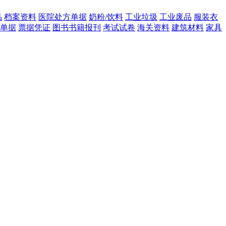
品
档案资料
医院处方单据
奶粉/饮料
工业垃圾
工业废品
服装衣
单据
票据凭证
图书书籍报刊
考试试卷
海关资料
建筑材料
家具