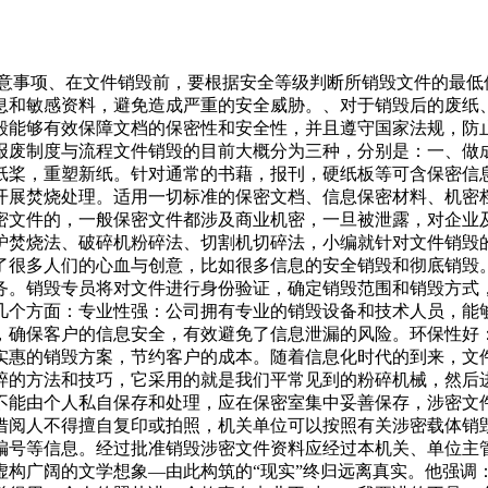
注意事项、在文件销毁前，要根据安全等级判断所销毁文件的最
息和敏感资料，避免造成严重的安全威胁。、对于销毁后的废纸
毁能够有效保障文档的保密性和安全性，并且遵守国家法规，防
报废制度与流程文件销毁的目前大概分为三种，分别是：一、做
纸桨，重塑新纸。针对通常的书藉，报刊，硬纸板等可含保密信
开展焚烧处理。适用一切标准的保密文档、信息保密材料、机密
密文件的，一般保密文件都涉及商业机密，一旦被泄露，对企业
炉焚烧法、破碎机粉碎法、切割机切碎法，小编就针对文件销毁
了很多人们的心血与创意，比如很多信息的安全销毁和彻底销毁
务。销毁专员将对文件进行身份验证，确定销毁范围和销毁方式
几个方面：专业性强：公司拥有专业的销毁设备和技术人员，能
，确保客户的信息安全，有效避免了信息泄漏的风险。环保性好
实惠的销毁方案，节约客户的成本。随着信息化时代的到来，文
碎的方法和技巧，它采用的就是我们平常见到的粉碎机械，然后
不能由个人私自保存和处理，应在保密室集中妥善保存，涉密文
借阅人不得擅自复印或拍照，机关单位可以按照有关涉密载体销
编号等信息。经过批准销毁涉密文件资料应经过本机关、单位主
构广阔的文学想象—由此构筑的“现实”终归远离真实。他强调