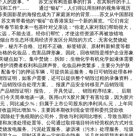
个人的故事。” 苏文没有构造叙事的打算，在其制作的手工
“闲暇和工作”…… 通过“银矿”，人们得以用别样的视角审视历
龙等美国影星的海报也成为了家庭派对的背景……苏文从中国那段
苏文将带着他的“银矿”在香港策划一个新的展览。“它们肯定
年春节前拿来一包茶叶对父亲说：“你老人家对我们帮助很大，
太远，不能去送。经你们帮忙，才使这些资源不再被放错地
：烟台市生态环境局经济开发区分局毁的方式：.无害化焚烧处
程中，秘方不合格、过程不正确、标签错误、原材料新鲜度等都
合格的化妆品，危害品牌形象。因此，回收销毁是维护企业形象
键点如下:。集中焚烧；.拆卸；.生物化学有机化学如液体需要
维护消费者权利和品牌声誉。化妆品种类繁多，主要分为护肤
机，配备专门的押运车辆，可提供装运服务，每日可销毁处理各种
销毁证明，如客户需要，还可以提供整个销毁过程的录像资料，
产品销毁综合处理方案。、报废产品安全转移至产品销毁现
《产品销毁证明》报告。、开具凭证。、销毁程序结束。、后期
我们今天简单地谈一谈。医用ct片X胶片属于有害垃圾，因为胶片
，同比减少.%；归属于上市公司股东的净利润,6,.元，上年同
期投资收益同比增加.%，主要因本期收到现金管理和委托贷款收
要因除处于免税期的公司外，营收与利润同比增长，导致当期计
埋和灰渣处理处置等。公司通过取得项目特许经营权的方式对生
焚烧发电服务、污泥处置服务、渗沥液（污水）处理服务、垃圾
原因之一，同时还具有一定的安全隐患，近几年按照我市相关规