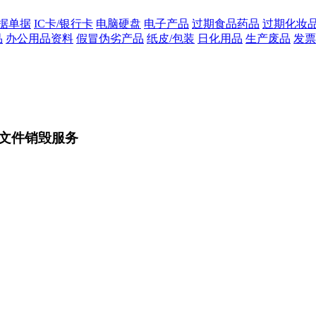
据单据
IC卡/银行卡
电脑硬盘
电子产品
过期食品药品
过期化妆
品
办公用品资料
假冒伪劣产品
纸皮/包装
日化用品
生产废品
发票
文件销毁服务