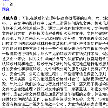
下一篇:
固废
其他内容
： 可以在以后的管理中快速查找需要的信息。六、
格。、在文件销毁过程中，应禁止泄露任何隐私文件、机密信
弃物不会对环境造成污染。通过上述流程和注意事项，文件销
文件销毁方案，严格按照流程处理所涉及的文件。文件的销毁
面浸泡，放入自来水和一定比例的化学药物，文件纸再度熔为
用技术专业的燃烧炉对材料开展焚烧处理市区严禁随便在院子
文件销毁有哪些方法？对于一些企业单位来说是存在很多的保
一般将其进行销毁掉，那么常见的销毁方式有纸类打浆法、锅
意义企业来说，因为文件里面所含有的信息有的时候都是包含
认销毁时间和地点，销毁专员将准时到达指定地点进行销毁服
件的安全性和彻底销毁。文件销毁公司的服务优势主要有以下
求。安全性高：公司在销毁过程中，严格遵守信息保密的原则
小。经济实惠：公司的销毁服务价格相对较低，能够提供经济
毁。除此之外我们的专业涉密文件销毁公司，还采用了机械粉
文件怎么销毁处理？我们对文件的管理一定要重视，涉密文件
件时，应在涉密文件显眼处加盖严禁复印拍照的公章，并告知
须做好文件的清点工作，在名册中注明文件名称、文号、涉密
文没有将编辑工作视为影像叙事实验，为意境残缺的家庭照片虚